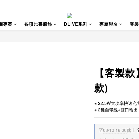
園專案
各項比賽服飾
DLIVE系列
專屬聯名
客製
【客製款
款)
※ 22.5W大功率快速充
※ 2種自帶線+雙口輸出
至
08/10 16:00
截止