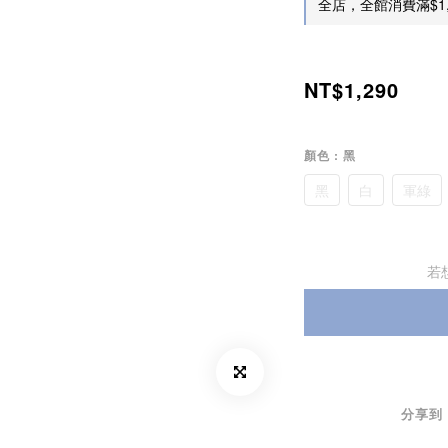
全店，全館消費滿$1,
NT$1,290
顏色
: 黑
黑
白
軍綠
若
分享到