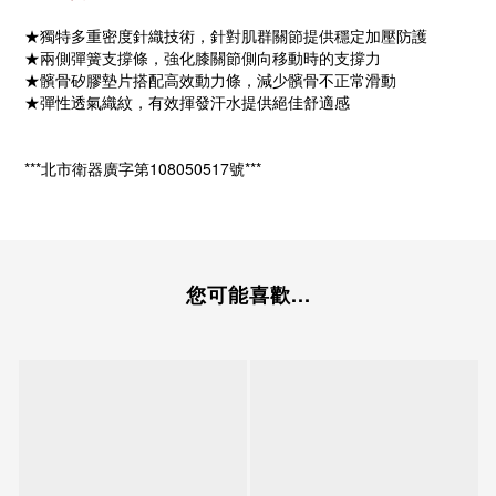
★獨特多重密度針織技術，針對肌群關節提供穩定加壓防護
★兩側彈簧支撐條，強化膝關節側向移動時的支撐力
★髕骨矽膠墊片搭配高效動力條，減少髕骨不正常滑動
★彈性透氣織紋，有效揮發汗水提供絕佳舒適感
***北市衛器廣字第108050517號***
您可能喜歡...