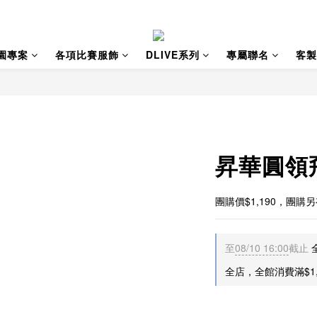
園專案
各項比賽服飾
DLIVE系列
專屬聯名
客製
昇華圓領飛
團購價$1,190，團購
至
08/10 16:00
截止
全店，全館消費滿$1,