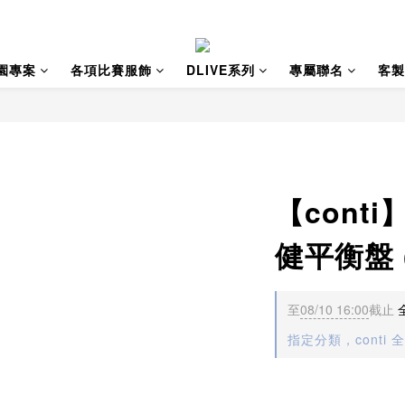
園專案
各項比賽服飾
DLIVE系列
專屬聯名
客製
【cont
健平衡盤 
至
08/10 16:00
截止
指定分類，conti 