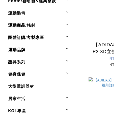
Footer聯名襪&經典襪款
運動裝備
運動商品/耗材
團體訂購/客製專區
【ADID
運動品牌
P3 3D
踝 M
N
護具系列
N
健身保健
大型重訓器材
居家生活
KOL專區