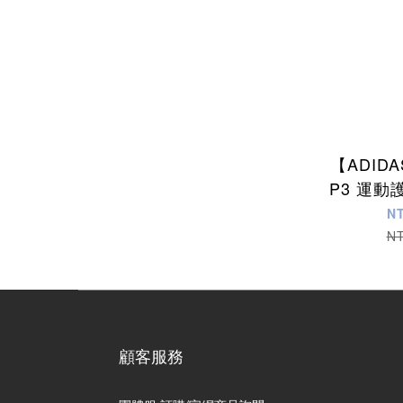
【ADID
P3 運動護
N
N
顧客服務