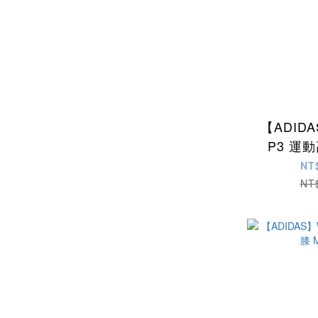
【ADID
P3 運
MG
NT
NT