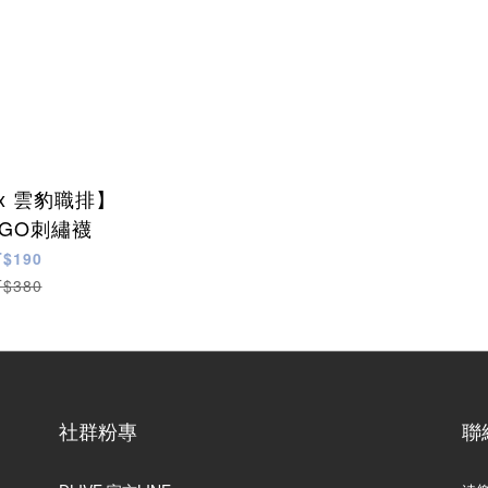
 x 雲豹職排】
OGO刺繡襪
T$190
T$380
社群粉專
聯