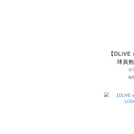
【DLIVE
球員抱
N
N