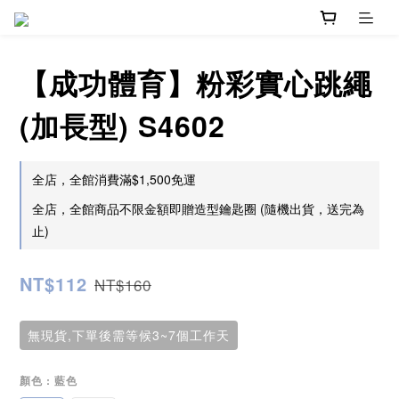
【成功體育】粉彩實心跳繩
(加長型) S4602
全店，全館消費滿$1,500免運
全店，全館商品不限金額即贈造型鑰匙圈 (隨機出貨，送完為
止)
NT$112
NT$160
無現貨,下單後需等候3~7個工作天
顏色
: 藍色