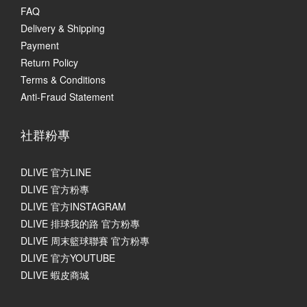
FAQ
Delivery & Shipping
Payment
Return Policy
Terms & Conditions
Anti-Fraud Statement
社群粉專
DLIVE 官方LINE
DLIVE 官方粉專
DLIVE 官方INSTAGRAM
DLIVE 排球我的路 官方粉專
DLIVE 周末籃球聯賽 官方粉專
DLIVE 官方YOUTUBE
DLIVE 蝦皮商城