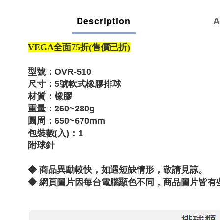
Description
A
VEGA全面75折(售價已折)
型號：OVR-510
尺寸
：
5號軟式橡膠排球
材質：橡膠
重量：
260~280g
圓周：
650~670mm
包裝數(入)：1
附球針
◆ 商品異動較快，如遇短缺情形，敬請見諒。
◆
網頁圖片因每台電腦顯色不同，商品圖片皆有