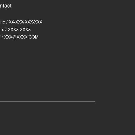
ntact
ne / XX-XXX-XXX-XXX
rs / XXXX-XXXX
l / XXX@XXXX.COM