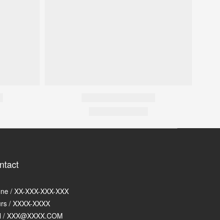
ntact
ne / XX-XXX-XXX-XXX
rs / XXXX-XXXX
l / XXX@XXXX.COM