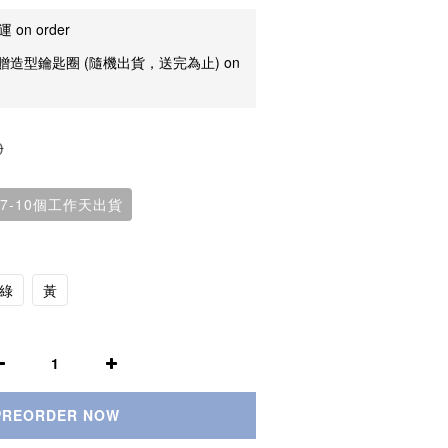
on order
造型鑰匙圈 (隨機出貨，送完為止) on
0
7-10個工作天出貨
綠
黃
PREORDER NOW