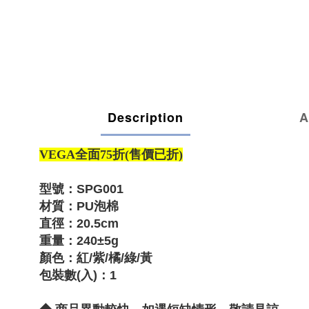
Description
A
VEGA全面75折(售價已折)
型號：SPG001
材質：PU泡棉
直徑：20.5cm
重量：240±5g
顏色：紅/紫/橘/綠/黃
包裝數(入)：1