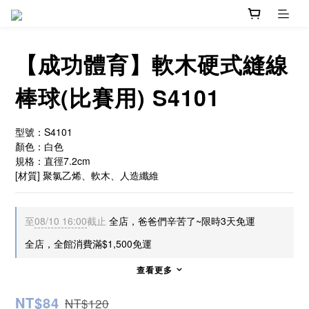
【成功體育】軟木硬式縫線
棒球(比賽用) S4101
型號：S4101
顏色：白色
規格：直徑7.2cm
[材質] 聚氯乙烯、軟木、人造纖維
至
08/10 16:00
截止
全店，爸爸們辛苦了~限時3天免運
全店，全館消費滿$1,500免運
查看更多
NT$84
NT$120