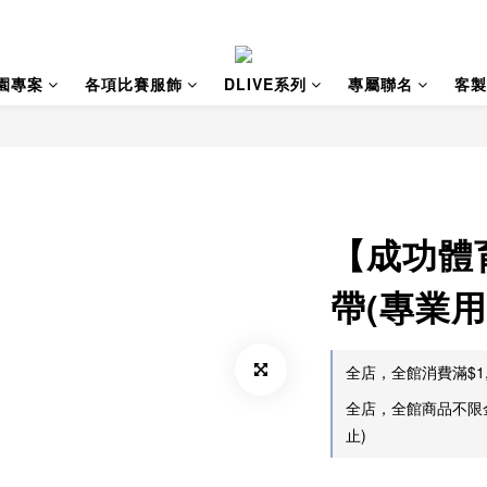
園專案
各項比賽服飾
DLIVE系列
專屬聯名
客製
【成功體
帶(專業用)
全店，全館消費滿$1,
全店，全館商品不限
止)