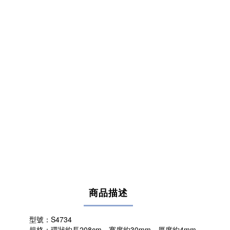
商品描述
型號：S4734
規格：環狀約長208cm、寬度約30mm、厚度約4mm