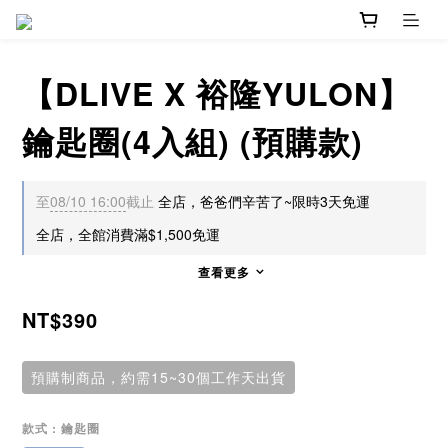
【DLIVE X 裕隆YULON】
鑰匙圈(4入組) (預購款)
至
08/10 16:00
截止
全店，爸爸們辛苦了~限時3天免運
全店，全館消費滿$1,500免運
查看更多
NT$390
預購制商品，約需15~30個工作天出貨
款式
: 鑰匙圈