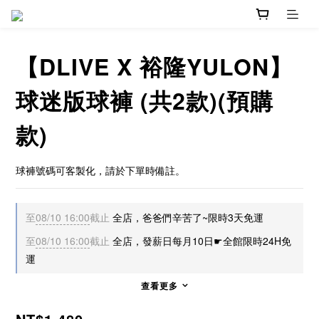
【DLIVE X 裕隆YULON】
球迷版球褲 (共2款)(預購
款)
球褲號碼可客製化，請於下單時備註。
至
08/10 16:00
截止
全店，爸爸們辛苦了~限時3天免運
至
08/10 16:00
截止
全店，發薪日每月10日☛全館限時24H免
運
查看更多