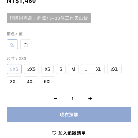
NT$1,480
預購制商品，約需15~30個工作天出貨
顏色
: 藍
藍
白
尺寸
: 3XS
3XS
2XS
XS
S
M
L
XL
2XL
3XL
4XL
5XL
現在預購
加入追蹤清單