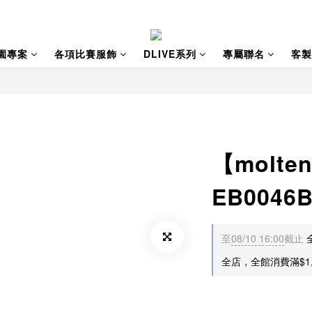
園專案
各項比賽服飾
DLIVE系列
專屬聯名
客製
【molt
EB0046
至
08/10 16:00
截止
全店，全館消費滿$1,