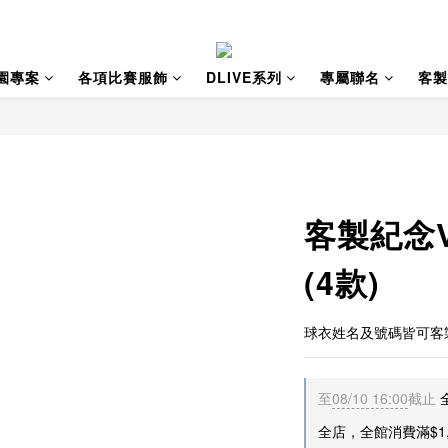
園專案
各項比賽服飾
DLIVE系列
專屬聯名
客製
客製紀念
(4款)
球衣姓名及號碼皆可客
至
08/10 16:00
截止
全店，全館消費滿$1,