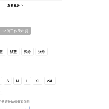
查看更多
-15個工作天出貨
藍
淺藍
深綠
淺綠
S
M
L
XL
2XL
L
+字體請於結帳畫面備註