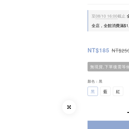
至
08/10 16:00
截止
全店，全館消費滿$1,
NT$185
NT$25
無現貨,下單後需等候
顏色
: 黑
黑
藍
紅