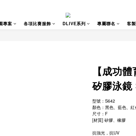
園專案
各項比賽服飾
DLIVE系列
專屬聯名
客製
【成功體
矽膠泳鏡 
型號：S642
顏色：黑色、藍色、紅
尺寸：F
[材質] 矽膠、橡膠
抗強光，抗UV