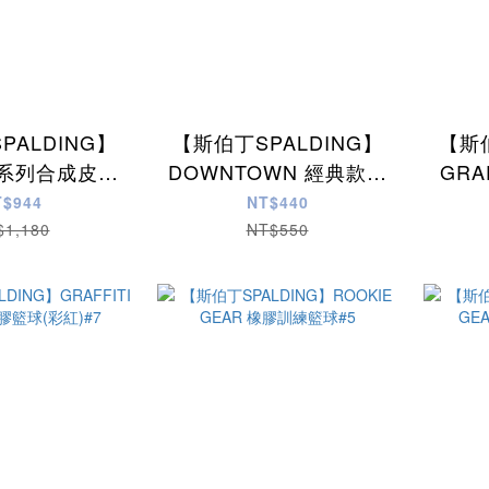
PALDING】
【斯伯丁SPALDING】
【斯伯
E系列合成皮籃
DOWNTOWN 經典款橡
GRA
棕)#7
膠籃球#7
膠
T$944
NT$440
$1,180
NT$550