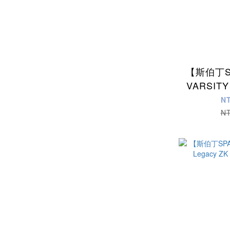
【斯伯丁S
VARSITY
籃球(紅
N
N