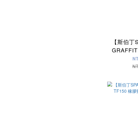
【斯伯丁S
GRAFFI
膠籃球
N
N