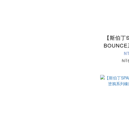
【斯伯丁S
BOUNC
球(
N
NT