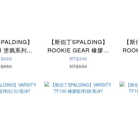
PALDING】
【斯伯丁SPALDING】
【斯伯
TI 塗鴉系列橡
ROOKIE GEAR 橡膠訓
ROO
(彩紅)#7
練籃球#5
T$680
NT$440
T$850
NT$550