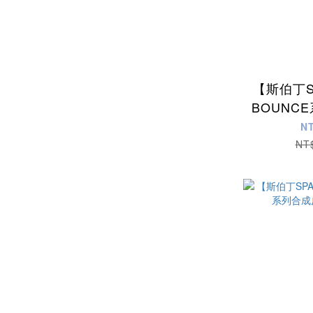
【斯伯丁S
BOUNC
球(湖
N
NT