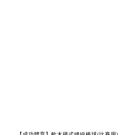
【成功體育】軟木硬式縫線棒球(比賽用)