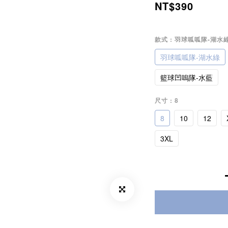
NT$390
款式
: 羽球呱呱隊-湖水
羽球呱呱隊-湖水綠
籃球凹嗚隊-水藍
尺寸
: 8
8
10
12
3XL