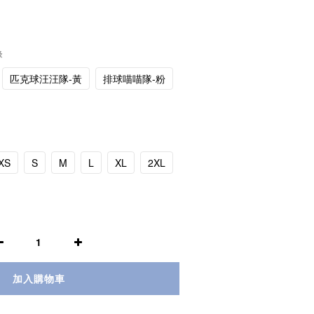
綠
匹克球汪汪隊-黃
排球喵喵隊-粉
XS
S
M
L
XL
2XL
加入購物車