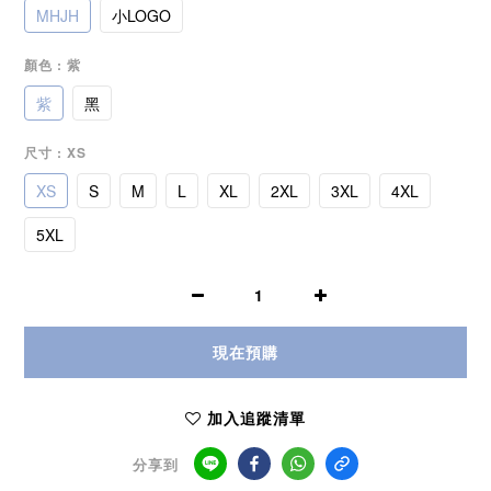
MHJH
小LOGO
顏色
: 紫
紫
黑
尺寸
: XS
XS
S
M
L
XL
2XL
3XL
4XL
5XL
現在預購
加入追蹤清單
分享到