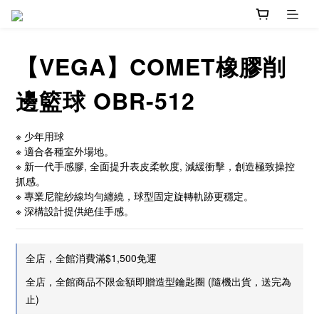
【VEGA】COMET橡膠削
邊籃球 OBR-512
※ 少年用球
※ 適合各種室外場地。
※ 新一代手感膠, 全面提升表皮柔軟度, 減緩衝擊，創造極致操控
抓感。
※ 專業尼龍紗線均勻纏繞，球型固定旋轉軌跡更穩定。
※ 深構設計提供絶佳手感。
全店，全館消費滿$1,500免運
全店，全館商品不限金額即贈造型鑰匙圈 (隨機出貨，送完為
止)