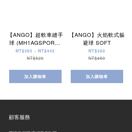
【ANGO】超軟車縫手
【ANGO】火焰軟式躲
球 (MH1AGSPORG-
避球 SOFT
BY #尺寸1、
NT$383 ~ NT$442
NT$360
MH1AGSPORG-BY #
NT$520
NT$450
尺寸3)
加入購物車
加入購物車
顧客服務